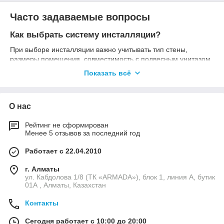
Часто задаваемые вопросы
Как выбрать систему инсталляции?
При выборе инсталляции важно учитывать тип стены,
размеры помещения, совместимость с подвесным унитазом,
нагрузку на раму, тип клавиши смыва и возможность
Показать всё
дальнейшего обслуживания. Специалисты «Аквамарин»
помогут подобрать оптимальную модель для квартиры, дома
или коммерческого объекта.
О нас
Какие бренды представлены?
Рейтинг не сформирован
В наличии представлены системы инсталляций Grohe,
Менее 5 отзывов за последний год
Geberit, TECE, Viega, AlcaPlast, ABBER, BelBagno и других
известных производителей.
Работает с 22.04.2010
Есть ли гарантия?
г. Алматы
Да. Все системы инсталляций поставляются с официальной
ул. Кабдолова 1/8 (ТК «ARMADA»), блок 1, линия А, бутик
гарантией производителя.
01А , Алматы, Казахстан
Доставляете ли по Казахстану?
Контакты
Да. Мы доставляем системы инсталляций по Алматы и во
все регионы Казахстана.
Сегодня работает с 10:00 до 20:00