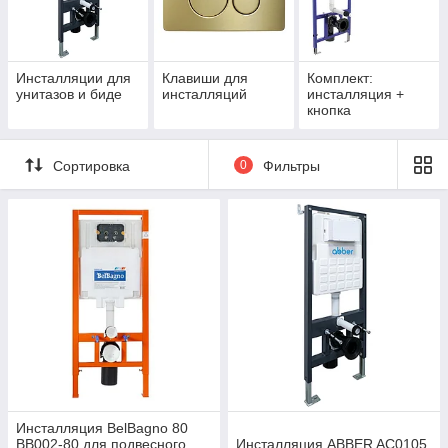
подходящую систему инсталляции с учетом особенностей
помещения, типа унитаза и бюджета. Осуществляем
доставку по Алматы и всему Казахстану.
Инсталляции для
Клавиши для
Комплект:
унитазов и биде
инсталляций
инсталляция +
кнопка
Сортировка
0
Фильтры
Инсталляция BelBagno 80
BB002-80 для подвесного
Инсталляция ABBER AC0105