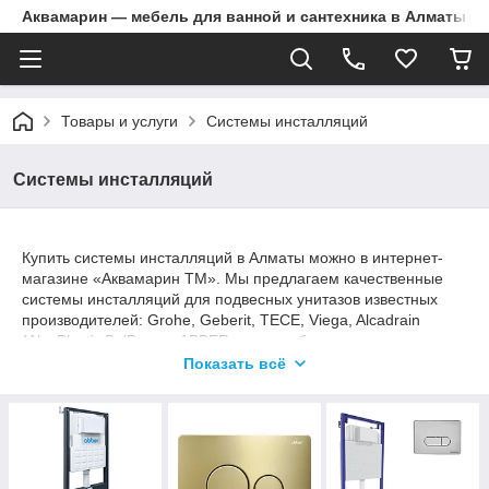
Аквамарин — мебель для ванной и сантехника в Алматы | Д
Товары и услуги
Системы инсталляций
Системы инсталляций
Купить системы инсталляций в Алматы можно в интернет-
магазине «Аквамарин ТМ». Мы предлагаем качественные
системы инсталляций для подвесных унитазов известных
производителей: Grohe, Geberit, TECE, Viega, Alcadrain
(AlcaPlast), BelBagno, ABBER и других брендов.
Показать всё
В ассортименте представлены инсталляции для квартир,
частных домов, гостиниц и коммерческих объектов. Вы
можете выбрать модели со склада или оформить поставку
под заказ. Все товары имеют официальную гарантию
производителя.
Специалисты «Аквамарин ТМ» помогут подобрать