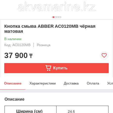
Кнопка смыва ABBER AC0120MB чёрная
матовая
В наличии
Код: AC0120MB
Розница
37 900
₸
Купить
Описание
Характеристики
Доставка
Оплата
Усл
Описание
Ширина (см)
24.6