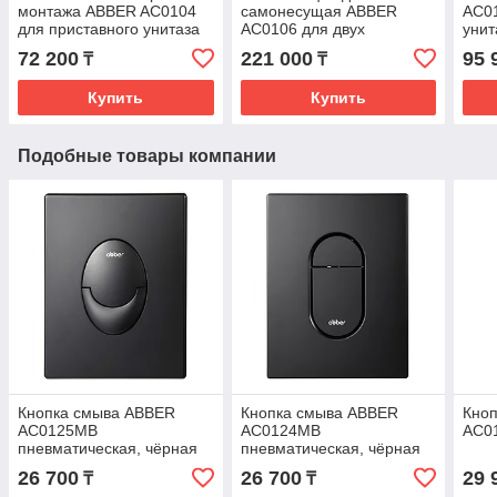
монтажа ABBER AC0104
самонесущая ABBER
AC01
для приставного унитаза
AC0106 для двух
унит
подвесных унитазов
72 200
221 000
95 
₸
₸
Купить
Купить
Подобные товары компании
Кнопка смыва ABBER
Кнопка смыва ABBER
Кно
AC0125MB
AC0124MB
AC0
пневматическая, чёрная
пневматическая, чёрная
матовая
матовая
26 700
26 700
29 
₸
₸