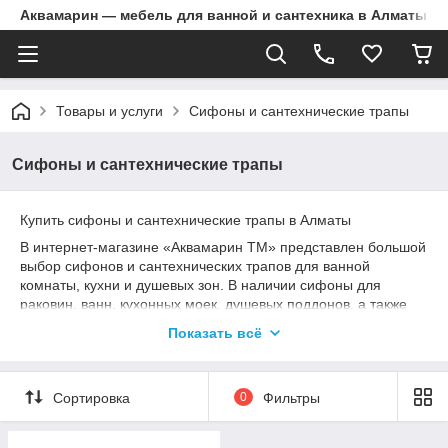
Аквамарин — мебель для ванной и сантехника в Алматы | Д
Товары и услуги
Сифоны и сантехнические трапы
Сифоны и сантехнические трапы
Купить сифоны и сантехнические трапы в Алматы
В интернет-магазине «Аквамарин ТМ» представлен большой
выбор сифонов и сантехнических трапов для ванной
комнаты, кухни и душевых зон. В наличии сифоны для
раковин, ванн, кухонных моек, душевых поддонов, а также
душевые трапы различных размеров и конструкций.
Показать всё
В каталоге представлены изделия Berges, Genebre, Viega,
AlcaPlast, McAlpine и других известных производителей.
Наши специалисты помогут подобрать оптимальное
Сортировка
0
Фильтры
решение с учетом типа сантехники и особенностей монтажа.
Доставка по Алматы и всему Казахстану. Официальная