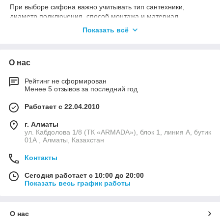
При выборе сифона важно учитывать тип сантехники,
диаметр подключения, способ монтажа и материал
изготовления. Специалисты «Аквамарин» помогут подобрать
Показать всё
подходящую модель.
Какие виды представлены?
О нас
В наличии сифоны для раковин, ванн, кухонных моек,
душевых поддонов, а также сантехнические и душевые
Рейтинг не сформирован
трапы различных размеров.
Менее 5 отзывов за последний год
Есть ли гарантия?
Работает с 22.04.2010
Да. На всю оригинальную продукцию распространяется
официальная гарантия производителя.
г. Алматы
Доставляете ли по Казахстану?
ул. Кабдолова 1/8 (ТК «ARMADA»), блок 1, линия А, бутик
01А , Алматы, Казахстан
Да. Мы доставляем сифоны и сантехнические трапы по
Алматы и во все регионы Казахстана.
Контакты
Популярные категории
Сегодня работает с 10:00 до 20:00
Показать весь график работы
Смесители
Раковины и умывальники
О нас
Ванны