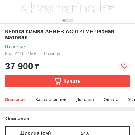
Кнопка смыва ABBER AC0121MB черная
матовая
В наличии
Код: AC0121MB
Розница
37 900
₸
Купить
Описание
Характеристики
Доставка
Оплата
Усл
Описание
Ширина (см)
24.6