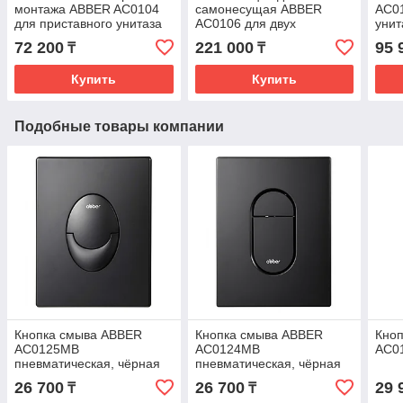
монтажа ABBER AC0104
самонесущая ABBER
AC01
для приставного унитаза
AC0106 для двух
унит
подвесных унитазов
72 200
221 000
95 
₸
₸
Купить
Купить
Подобные товары компании
Кнопка смыва ABBER
Кнопка смыва ABBER
Кно
AC0125MB
AC0124MB
AC0
пневматическая, чёрная
пневматическая, чёрная
матовая
матовая
26 700
26 700
29 
₸
₸