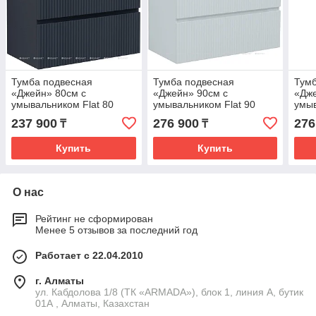
Тумба подвесная
Тумба подвесная
Тумб
«Джейн» 80см с
«Джейн» 90см с
«Дже
умывальником Flat 80
умывальником Flat 90
умыв
(цвет: маренго)
(цвет: белый матовый)
(цве
237 900
276 900
276
₸
₸
Купить
Купить
О нас
Рейтинг не сформирован
Менее 5 отзывов за последний год
Работает с 22.04.2010
г. Алматы
ул. Кабдолова 1/8 (ТК «ARMADA»), блок 1, линия А, бутик
01А , Алматы, Казахстан