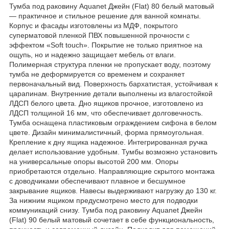
Тумба под раковину Aquanet Джейн (Flat) 80 белый матовый
— практичное и стильное решение для ванной комнаты.
Корпус и фасады изготовлены из МДФ, покрытого
суперматовой пленкой ПВХ повышенной прочности с
эффектом «Soft touch». Покрытие не только приятное на
ощупь, но и надежно защищает мебель от влаги.
Полимерная структура пленки не пропускает воду, поэтому
тумба не деформируется со временем и сохраняет
первоначальный вид. Поверхность бархатистая, устойчивая к
царапинам. Внутренние детали выполнены из влагостойкой
ЛДСП белого цвета. Дно ящиков прочное, изготовлено из
ЛДСП толщиной 16 мм, что обеспечивает долговечность.
Тумба оснащена пластиковым ограждением сифона в белом
цвете. Дизайн минималистичный, форма прямоугольная.
Крепление к дну ящика надежное. Интегрированная ручка
делает использование удобным. Тумбы возможно установить
на универсальные опоры высотой 200 мм. Опоры
приобретаются отдельно. Направляющие скрытого монтажа
с доводчиками обеспечивают плавное и бесшумное
закрывание ящиков. Навесы выдерживают нагрузку до 130 кг.
За нижним ящиком предусмотрено место для подводки
коммуникаций снизу. Тумба под раковину Aquanet Джейн
(Flat) 90 белый матовый сочетает в себе функциональность,