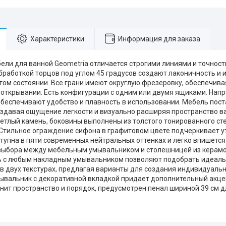
Характеристики
Информация для заказа
ели для ванной Geometria отличается строгими линиями и точнос
обработкой торцов под углом 45 градусов создают лаконичность и
ытом состоянии. Все грани имеют округлую фрезеровку, обеспечив
открывании. Есть конфигурации с одним или двумя ящиками. Нап
беспечивают удобство и плавность в использовании. Мебель пост
оздавая ощущение легкости и визуально расширяя пространство в
ветлый камень, боковины выполнены из толстого тонированного ст
 Стильное ограждение сифона в графитовом цвете подчеркивает у
тупна в пяти современных нейтральных оттенках и легко впишется
ыбора между мебельным умывальником и столешницей из керамог
ь с любым накладным умывальником позволяют подобрать идеал
в двух текстурах, предлагая варианты для создания индивидуальн
вальник с декоративной вкладкой придает дополнительный акцен
ценит пространство и порядок, предусмотрен пенал шириной 39 см 