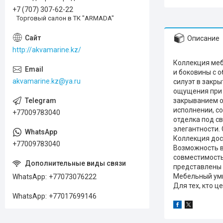
+7 (707) 307-62-22
Торговый салон в ТК "ARMADA"
Описание
http://akvamarine.kz/
Коллекция меб
и боковины с 
akvamarine.kz@ya.ru
силуэт в закр
ощущения при 
закрыванием о
исполнении, с
+77009783040
отделка под с
элегантности.
Коллекция дос
+77009783040
Возможность в
совместимост
представлены 
Мебельный умы
WhatsApp
+77073076222
Для тех, кто 
WhatsApp
+77017699146