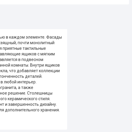
тью в каждом элементе. Фасады
 изящный, почти монолитный
ая приятные тактильные
равляющие ящиков с мягким
авляется в подвесном
анной комнаты. Внутри ящиков
екла, что добавляет коллекции
тонченность деталей.
 в любой интерьер.
ранита, а также
ьное решение. Столешницы
ого керамического стиля.
т и завершенность дизайну.
для дополнительного хранения.