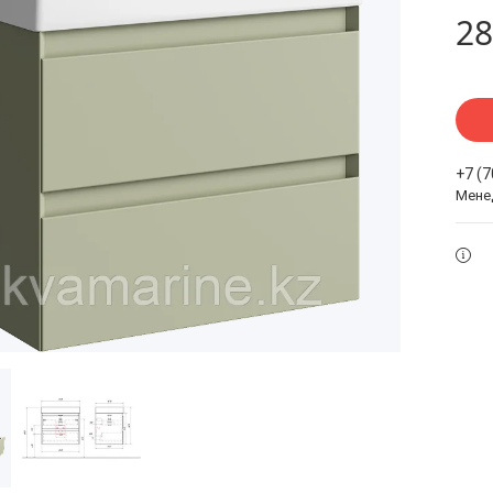
28
+7 (
Мене