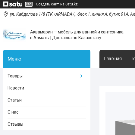
Создать сайт
на Satu.kz
ул. Кабдолова 1/8 (ТК «ARMADA»), блок 1, линия А, бутик 01А, 
Аквамарин — мебель для ванной и сантехника
в Алматы | Доставка по Казахстану
Главная
Т
Товары
Новости
Статьи
О нас
Отзывы