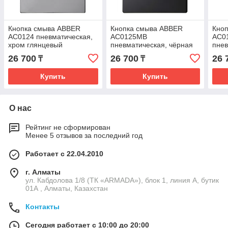
Кнопка смыва ABBER
Кнопка смыва ABBER
Кно
AC0124 пневматическая,
AC0125MB
AC0
хром глянцевый
пневматическая, чёрная
пнев
матовая
мат
26 700
26 700
26 
₸
₸
Купить
Купить
О нас
Рейтинг не сформирован
Менее 5 отзывов за последний год
Работает с 22.04.2010
г. Алматы
ул. Кабдолова 1/8 (ТК «ARMADA»), блок 1, линия А, бутик
01А , Алматы, Казахстан
Контакты
Сегодня работает с 10:00 до 20:00