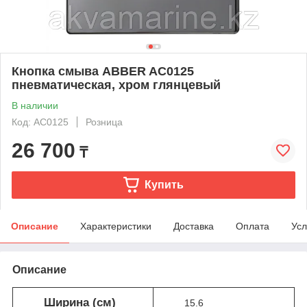
Кнопка смыва ABBER AC0125
пневматическая, хром глянцевый
В наличии
Код: AC0125
Розница
26 700
₸
Купить
Описание
Характеристики
Доставка
Оплата
Усл
Описание
Ширина (см)
15.6