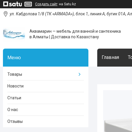
Создать сайт
на Satu.kz
ул. Кабдолова 1/8 (ТК «ARMADA»), блок 1, линия А, бутик 01А, 
Аквамарин — мебель для ванной и сантехника
в Алматы | Доставка по Казахстану
Главная
Т
Товары
Новости
Статьи
О нас
Отзывы