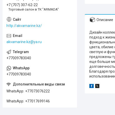
+7 (707) 307-62-22
Торговый салон в ТК "ARMADA"
Описание
http://akvamarine.kz/
Дизайн коллек
подход к жизни
akvamarine.kz@ya.ru
функционально
цвета, обилие
светлую и фун
предложены тум
+77009783040
еще больше ме
долговечность
Благодаря про
+77009783040
использовании
WhatsApp
+77073076222
WhatsApp
+77017699146