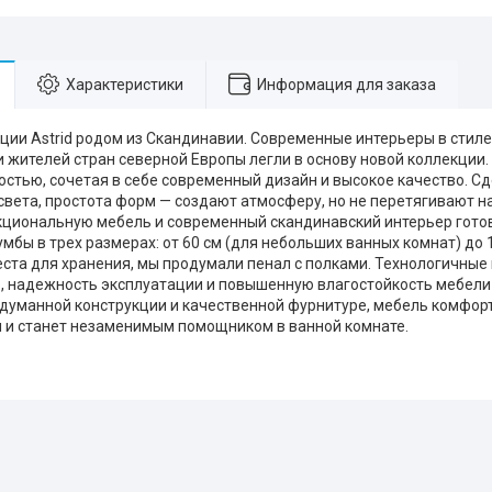
Характеристики
Информация для заказа
ции Astrid родом из Скандинавии. Современные интерьеры в сти
 жителей стран северной Европы легли в основу новой коллекции. 
стью, сочетая в себе современный дизайн и высокое качество. 
 света, простота форм — создают атмосферу, но не перетягивают н
кциональную мебель и современный скандинавский интерьер готов.
бы в трех размерах: от 60 см (для небольших ванных комнат) до 1
ста для хранения, мы продумали пенал с полками. Технологичны
, надежность эксплуатации и повышенную влагостойкость мебели
думанной конструкции и качественной фурнитуре, мебель комфор
 и станет незаменимым помощником в ванной комнате.