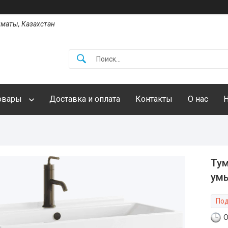
Алматы, Казахстан
овары
Доставка и оплата
Контакты
О нас
Тум
умы
Под
О