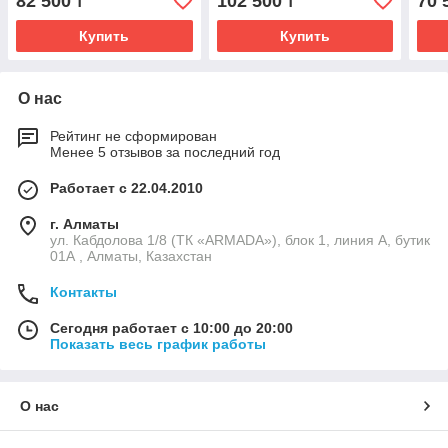
82 500
102 500
70 
₸
₸
выключателем, SPC-GRT-
микрофоном и
вык
1000-800-LED-TCH
динамиком, SPC-MAR-
800
Купить
Купить
600-800
О нас
Рейтинг не сформирован
Менее 5 отзывов за последний год
Работает с 22.04.2010
г. Алматы
ул. Кабдолова 1/8 (ТК «ARMADA»), блок 1, линия А, бутик
01А , Алматы, Казахстан
Контакты
Сегодня работает с 10:00 до 20:00
Показать весь график работы
О нас