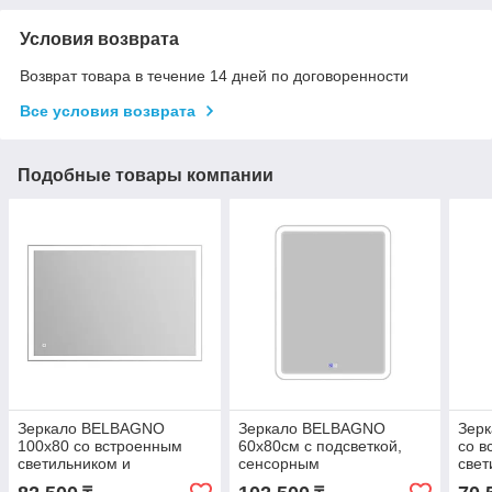
Условия возврата
Возврат товара в течение 14 дней по договоренности
Все условия возврата
Подобные товары компании
Зеркало BELBAGNO
Зеркало BELBAGNO
Зер
100x80 со встроенным
60x80см с подсветкой,
со в
светильником и
сенсорным
свет
сенсорным
выключателем, блютуз,
сен