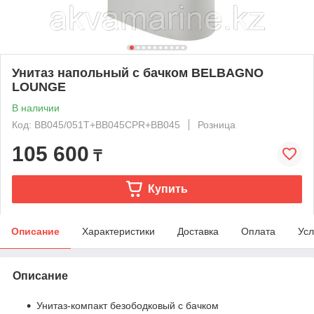
Унитаз напольный с бачком BELBAGNO
LOUNGE
В наличии
Код: BB045/051T+BB045CPR+BB045
Розница
105 600
₸
Купить
Описание
Характеристики
Доставка
Оплата
Усл
Описание
Унитаз-компакт безободковый с бачком