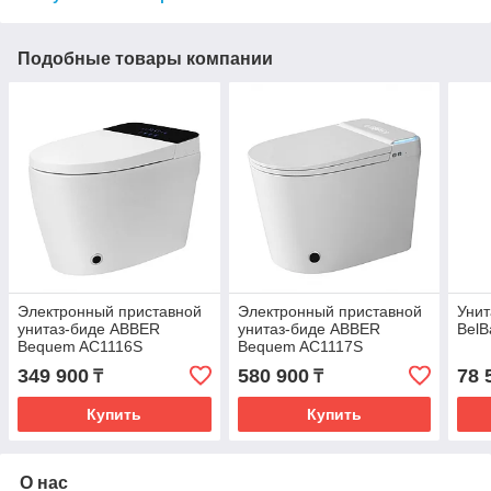
Подобные товары компании
Электронный приставной
Электронный приставной
Унит
унитаз-биде ABBER
унитаз-биде ABBER
Bel
Bequem AC1116S
Bequem AC1117S
349 900
580 900
78 
₸
₸
Купить
Купить
О нас