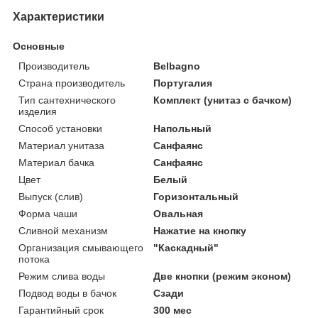
Характеристики
Основные
Производитель
Belbagno
Страна производитель
Португалия
Тип сантехнического
Комплект (унитаз с бачком)
изделия
Способ установки
Напольный
Материал унитаза
Санфаянс
Материал бачка
Санфаянс
Цвет
Белый
Выпуск (слив)
Горизонтальный
Форма чаши
Овальная
Сливной механизм
Нажатие на кнопку
Организация смывающего
"Каскадный"
потока
Режим слива воды
Две кнопки (режим эконом)
Подвод воды в бачок
Сзади
Гарантийный срок
300 мес