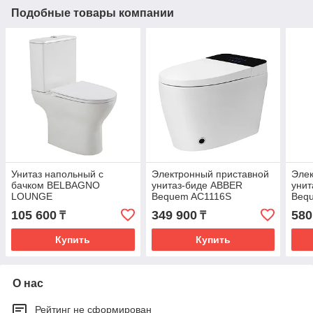
Подобные товары компании
Унитаз напольный с
Электронный приставной
Элек
бачком BELBAGNO
унитаз-биде ABBER
унит
LOUNGE
Bequem AC1116S
Beq
105 600
349 900
580
₸
₸
Купить
Купить
О нас
Рейтинг не сформирован