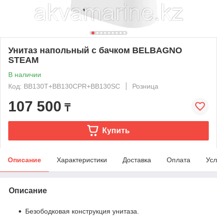
Унитаз напольный с бачком BELBAGNO
STEAM
В наличии
Код: BB130T+BB130CPR+BB130SC
Розница
107 500
₸
Купить
Описание
Характеристики
Доставка
Оплата
Усл
Описание
Безободковая конструкция унитаза.