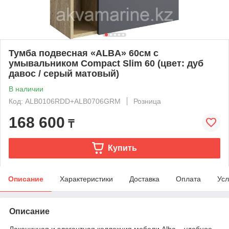
Тумба подвесная «ALBA» 60см с
умывальником Compact Slim 60 (цвет: дуб
давос / серый матовый)
В наличии
Код: ALB0106RDD+ALB0706GRМ
Розница
168 600
₸
Купить
Описание
Характеристики
Доставка
Оплата
Усл
Описание
Лаконичная и элегантная коллекция мебели Alba – удобное