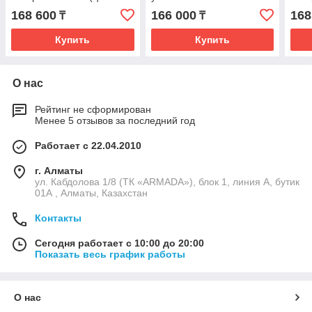
дуб давос / белый
60 (цвет: дуб балтийский /
свет
168 600
166 000
168
₸
₸
матовый)
белый глянец)
мат
Купить
Купить
О нас
Рейтинг не сформирован
Менее 5 отзывов за последний год
Работает с 22.04.2010
г. Алматы
ул. Кабдолова 1/8 (ТК «ARMADA»), блок 1, линия А, бутик
01А , Алматы, Казахстан
Контакты
Сегодня работает с 10:00 до 20:00
Показать весь график работы
О нас