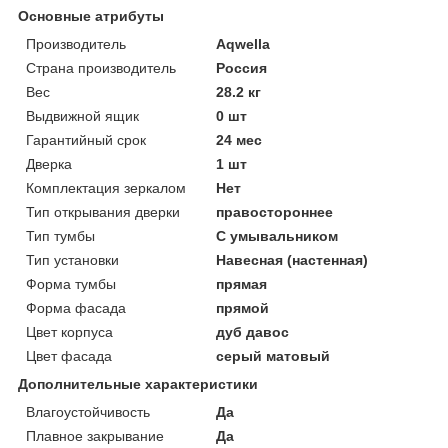
Основные атрибуты
Производитель
Aqwella
Страна производитель
Россия
Вес
28.2 кг
Выдвижной ящик
0 шт
Гарантийный срок
24 мес
Дверка
1 шт
Комплектация зеркалом
Нет
Тип открывания дверки
правостороннее
Тип тумбы
С умывальником
Тип установки
Навесная (настенная)
Форма тумбы
прямая
Форма фасада
прямой
Цвет корпуса
дуб давос
Цвет фасада
серый матовый
Дополнительные характеристики
Влагоустойчивость
Да
Плавное закрывание
Да