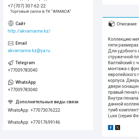
+7 (707) 307-62-22
Торговый салон в ТК "ARMADA"
Описание
http://akvamarine.kz/
Коллекцию меб
пяти размерах:
akvamarine.kz@ya.ru
Для удобного 
стружечной пли
балтийский с 
монтажа с фун
+77009783040
европейского 
корпуса. Двер
двери оснащен
+77009783040
правый пенал 
Внутри пенала
данной коллек
тумб комплект
WhatsApp
+77073076222
Luxe (серия Фе
WhatsApp
+77017699146