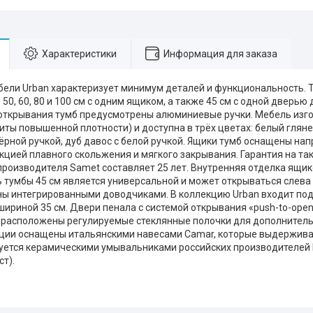
Характеристики
Информация для заказа
ели Urban характеризует минимум деталей и функциональность. 
 50, 60, 80 и 100 см с одним ящиком, а также 45 см с одной дверь
открывания тумб предусмотрены алюминиевые ручки. Мебель изго
ты повышенной плотности) и доступна в трёх цветах: белый глянец
чёрной ручкой, дуб давос с белой ручкой. Ящики тумб оснащены н
кцией плавного скольжения и мягкого закрывания. Гарантия на т
производителя Samet составляет 25 лет. Внутренняя отделка ящик
ь тумбы 45 см является универсальной и может открываться слева
ы интегрированными доводчиками. В коллекцию Urban входит по
шириной 35 см. Двери пенала с системой открывания «push-to-ope
 расположены регулируемые стеклянные полочки для дополнитель
ции оснащены итальянскими навесами Camar, которые выдерживают
уется керамическими умывальниками российских производителей Kir
ст).