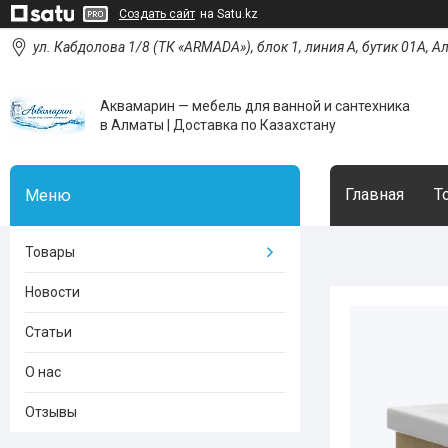
Создать сайт
на Satu.kz
ул. Кабдолова 1/8 (ТК «ARMADA»), блок 1, линия А, бутик 01А, 
Аквамарин — мебель для ванной и сантехника
в Алматы | Доставка по Казахстану
Главная
Т
Товары
Новости
Статьи
О нас
Отзывы