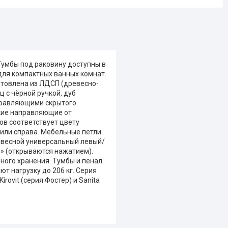
Тумбы под раковину доступны в
ю для компактных ванных комнат.
товлена из ЛДСП (древесно-
 с чёрной ручкой, дуб
аправляющими скрытого
акие направляющие от
ов соответствует цвету
 или справа. Мебельные петли
двесной универсальный левый/
n» (открываются нажатием).
ного хранения. Тумбы и пенал
 нагрузку до 206 кг. Серия
ovit (серия Фостер) и Sanita