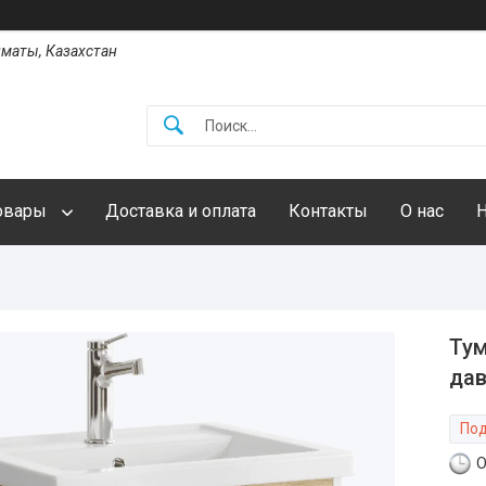
Алматы, Казахстан
овары
Доставка и оплата
Контакты
О нас
Тум
дав
Под
О