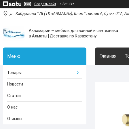
Создать сайт
на Satu.kz
ул. Кабдолова 1/8 (ТК «ARMADA»), блок 1, линия А, бутик 01А, 
Аквамарин — мебель для ванной и сантехника
в Алматы | Доставка по Казахстану
Главная
Т
Товары
Новости
Статьи
О нас
Отзывы