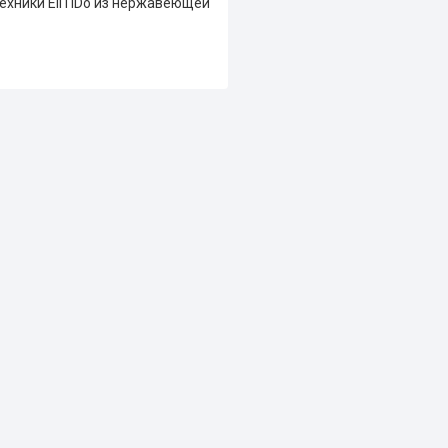
ехники EliTiDo из нержавеющей