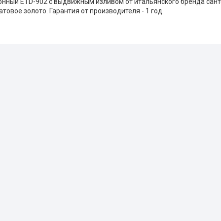
онный ETD-902 с выдвижным изливом от итальянского бренда сант
матовое золото. Гарантия от производителя - 1 год.