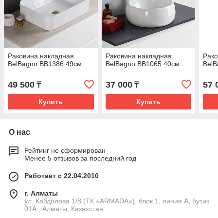
Раковина накладная
Раковина накладная
Рако
BelBagno BB1386 49см
BelBagno BB1065 40см
BelB
49 500
37 000
57 
₸
₸
Купить
Купить
О нас
Рейтинг не сформирован
Менее 5 отзывов за последний год
Работает с 22.04.2010
г. Алматы
ул. Кабдолова 1/8 (ТК «ARMADA»), блок 1, линия А, бутик
01А , Алматы, Казахстан