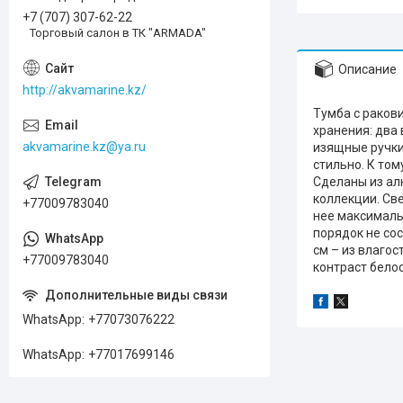
+7 (707) 307-62-22
Торговый салон в ТК "ARMADA"
Описание
http://akvamarine.kz/
Тумба c ракови
хранения: два
akvamarine.kz@ya.ru
изящные ручки
стильно. К том
Сделаны из ал
коллекции. Св
+77009783040
нее максимальн
порядок не сос
см – из влагос
+77009783040
контраст бело
WhatsApp
+77073076222
WhatsApp
+77017699146