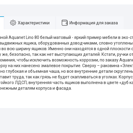
Характеристики
Информация для заказа
ной Aquanet Lino 80 белый матовый - яркий пример мебели в эко-с
 выдвижных ящика, оборудованных доводчиками, словно утоплены 
 во всю ширину ящиков. Именно они находятся в одной плоскости 
у же, безопасно, так как нет выступающих деталей. Кстати, ручки 
юминия, чтобы исключить возможность коррозии, по заказу Aquane
ерху на них нанесено эмалевое покрытие. Сверху – раковина «Элек
о глубокая и объемная чаша, но все внутренние детали скруглены
тавит труда, так как грязь не будет скапливаться в уголках. Корп
тойкого ЛДСП, внутренняя часть ящиков выполнена в цвете «дуб ка
снежным деталям корпуса и фасада.