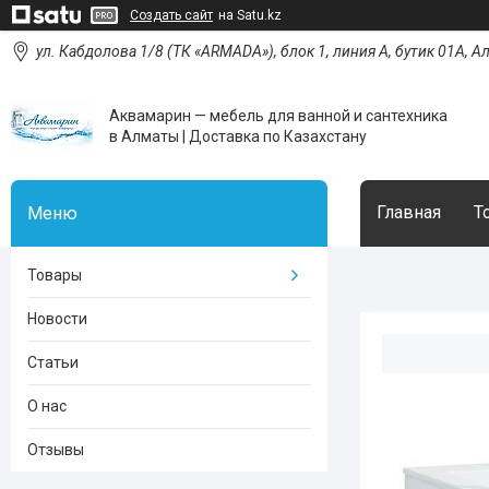
Создать сайт
на Satu.kz
ул. Кабдолова 1/8 (ТК «ARMADA»), блок 1, линия А, бутик 01А, 
Аквамарин — мебель для ванной и сантехника
в Алматы | Доставка по Казахстану
Главная
Т
Товары
Новости
Статьи
О нас
Отзывы