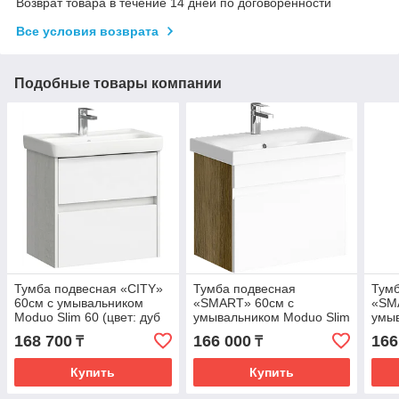
Возврат товара в течение 14 дней по договоренности
Все условия возврата
Подобные товары компании
Тумба подвесная «CITY»
Тумба подвесная
Тумб
60см с умывальником
«SMART» 60см с
«SM
Moduo Slim 60 (цвет: дуб
умывальником Moduo Slim
умыв
канадский / белый глянец)
60 (цвет: дуб балтийский /
60 (
168 700
166 000
166
₸
₸
белый глянец)
белы
Купить
Купить