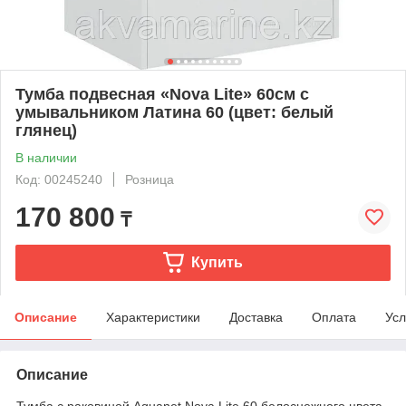
Тумба подвесная «Nova Lite» 60см с
умывальником Латина 60 (цвет: белый
глянец)
В наличии
Код: 00245240
Розница
170 800
₸
Купить
Описание
Характеристики
Доставка
Оплата
Усл
Описание
Тумба с раковиной Aquanet Nova Lite 60 белоснежного цвета