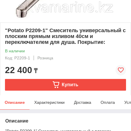
"Potato P2209-1" Смеситель универсальный с
плоским прямым изливом 40см и
переключателем для душа. Покрытие:
В наличии
Код: P2209-1
Розница
22 400
₸
Купить
Описание
Характеристики
Доставка
Оплата
Усл
Описание
"Potato P2209-1" Смеситель универсальный с плоским