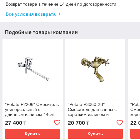
Возврат товара в течение 14 дней по договоренности
Все условия возврата
Подобные товары компании
"Potato P2206" Смеситель
"Potato P3060-2B"
"Pot
универсальный с
Смеситель для ванны с
Смес
длинным изливом 44см
коротким изливом и
коро
(плоский). Покрытие:
поворотным
Покр
27 400
20 700
22 
₸
₸
хром.
переключателем душа.
Покрытие: бронза.
Купить
Купить