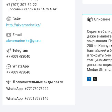
+7 (707) 307-62-22
Торговый салон в ТК "ARMADA"
Описание
http://akvamarine.kz/
Серия мебели 
даже в малога
akvamarine.kz@ya.ru
закрывания. П
200 кг. Корпу
балтийский и 
и покрыты 5-ю
+77009783040
толщина матер
донышка ящико
Moduo Slim пол
+77009783040
WhatsApp
+77073076222
WhatsApp
+77017699146