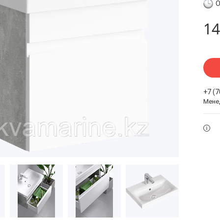
О
14
+7 (
Мене