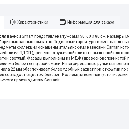
Характеристики
Информация для заказа
для ванной Smart представлена тумбами 50, 60 и 80 см. Размеры 
баритных ванных комнатах. Подвесные гарнитуры с вместительным
редметы коллекции оснащены итальянскими навесами Camar, кот
с мебели из ЛДСП (древесностружечной плиты повышенной плотност
бетон светлый. Фасады выполнены из МДФ (древесноволокнистой 
 слоями белой глянцевой эмали. Интегрированные ручки выполнен
иала 22 мм обеспечивает более удобный захват при открытии по 
в совпадает с цветом боковин. Коллекция комплектуется керам
ьского производителя Cersanit.