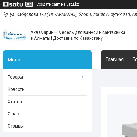
Создать сайт
на Satu.kz
ул. Кабдолова 1/8 (ТК «ARMADA»), блок 1, линия А, бутик 01А, 
Аквамарин — мебель для ванной и сантехника
в Алматы | Доставка по Казахстану
Главная
Т
Товары
Новости
Статьи
О нас
Отзывы