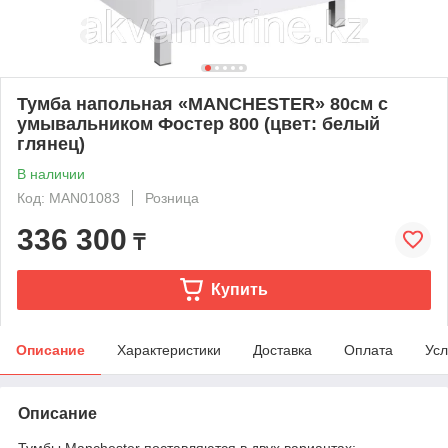
Тумба напольная «MANCHESTER» 80см с
умывальником Фостер 800 (цвет: белый
глянец)
В наличии
Код: MAN01083
Розница
336 300
₸
Купить
Описание
Характеристики
Доставка
Оплата
Усл
Описание
Тумбы Manchester поставляются в двух вариантах: