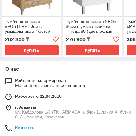
Тумба напольная
Тумба напольная «NEO»
Тумб
«FOSTER» 80см с
80см с умывальником
«MA
умывальником Фостер
Тигода 80 (цвет: белый
умы
800 (цвет: дуб сонома)
глянец)
1000
262 300
276 900
306
₸
₸
Купить
Купить
О нас
Рейтинг не сформирован
Менее 5 отзывов за последний год
Работает с 22.04.2010
г. Алматы
ул. Кабдолова 1/8 (ТК «ARMADA»), блок 1, линия А, бутик
01А , Алматы, Казахстан
Контакты