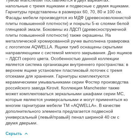
напольные с тремя ящиками и подвесные с двумя ящиками.
Гарнитуры представлены в размерах 60, 70, 80 и 100 см.
Фасады мебели производятся из МДФ (древесноволокнистой
плиты повышенной плотности) и покрыты 5-ю слоями белой
глянцевой эмали. Боковины из ЛДСП (древесностружечной
плиты повышенной плотности) также окрашены. На
металлической хромированной ручке выполнена гравировка
с логотипом AQWELLA. Ящики тумб оснащены скрытыми
направляющими с системой мягкого закрывания. Дно ящиков
– ЛДСП серого цвета. Особенностью данной коллекции
является система организации внутреннего пространства: в
верхнем ящике установлен пластиковый лоточек с тремя
отсеками для хранения. Гарнитуры комплектуются
керамическими умывальниками серии Фостер производства
российского завода Kirovit. Коллекция Manchester также
может комплектоваться зеркальными шкафами серии МС,
которые являются универсальными и могут применяться ко
многим гарнитурам мебели ТМ «AQWELLA». В качестве
дополнительного элемента предлагается подвесной
универсальный (левый/правый) пенал шириной 40 см с
двумя дверьми.
Скрыть