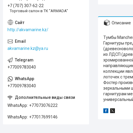
+7 (707) 307-62-22
Торговый салон в ТК "ARMADA"
Описание
http://akvamarine.kz/
Тумбы Manches
Гарнитуры пре
akvamarine.kz@ya.ru
(древесноволо
из ЛДСП (древ
хромированной
направляющими
+77009783040
коллекции явл
лоточек с тре
Фостер произв
+77009783040
зеркальными ш
гарнитурам ме
универсальный
WhatsApp
+77073076222
WhatsApp
+77017699146