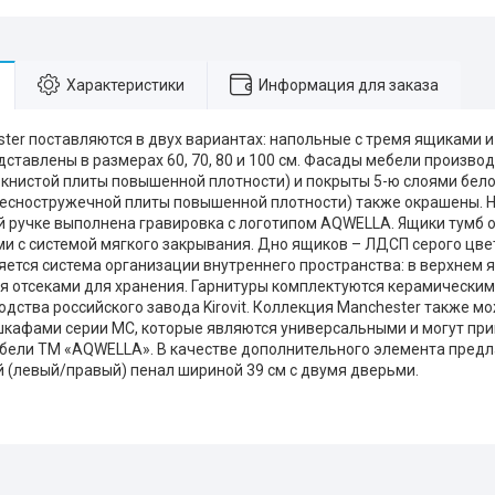
Характеристики
Информация для заказа
ter поставляются в двух вариантах: напольные с тремя ящиками 
дставлены в размерах 60, 70, 80 и 100 см. Фасады мебели произво
книстой плиты повышенной плотности) и покрыты 5-ю слоями бел
есностружечной плиты повышенной плотности) также окрашены. 
 ручке выполнена гравировка с логотипом AQWELLA. Ящики тумб
 с системой мягкого закрывания. Дно ящиков – ЛДСП серого цве
яется система организации внутреннего пространства: в верхнем
мя отсеками для хранения. Гарнитуры комплектуются керамически
одства российского завода Kirovit. Коллекция Manchester также м
кафами серии МС, которые являются универсальными и могут при
бели ТМ «AQWELLA». В качестве дополнительного элемента предл
 (левый/правый) пенал шириной 39 см с двумя дверьми.