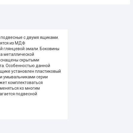
и подвесные с двумя ящиками.
дятся из МДФ
ой глянцевой эмали. Боковины
На металлической
 оснащены скрытыми
та. Особенностью данной
 ящике установлен пластиковый
ми умывальниками серии
ожет комплектоваться
меняться ко многим
агается подвесной