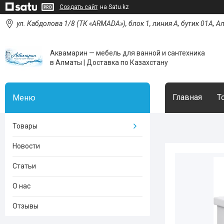
Создать сайт
на Satu.kz
ул. Кабдолова 1/8 (ТК «ARMADA»), блок 1, линия А, бутик 01А, 
Аквамарин — мебель для ванной и сантехника
в Алматы | Доставка по Казахстану
Главная
Т
Товары
Новости
Статьи
О нас
Отзывы