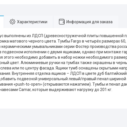
Характеристики
Информация для заказа
ус выполнены из ЛДСП (древесностружечной плиты повышенной пл
омка матового черного цвета. Тумбы Fargo в четырёх размерах 60, 
 керамическими умывальниками серии Фостер производства россий
в подвесном исполнении с двумя ящиками, однако при монтаже га
я этого необходимо добавить в набор ножки необходимого размер
рный цвет. Алюминиевые ручки на тумбах также окрашены в черны
 слева или по центру фасада. Ящики тумб оснащены скрытыми на
вания. Внутренняя отделка ящиков – ЛДСП в цвете дуб балтийский.
обавить подвесной универсальный левый/правый пенал шириной 3
ывания «push-to-open» (открываются нажатием). Тумбы и пенал д
навесами Camar, которые выдерживают нагрузку до 201 кг.