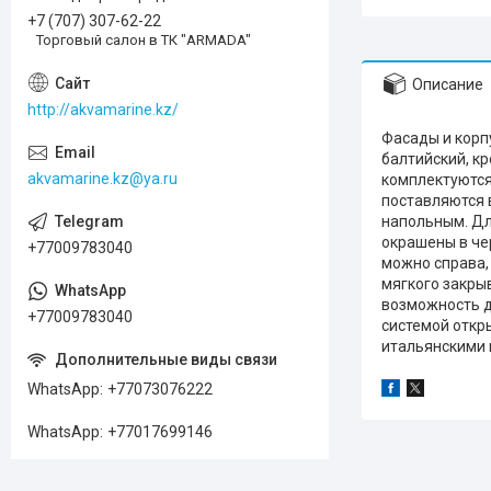
+7 (707) 307-62-22
Торговый салон в ТК "ARMADA"
Описание
http://akvamarine.kz/
Фасады и корп
балтийский, кр
akvamarine.kz@ya.ru
комплектуются
поставляются 
напольным. Дл
окрашены в че
+77009783040
можно справа,
мягкого закры
возможность д
+77009783040
системой откр
итальянскими 
WhatsApp
+77073076222
WhatsApp
+77017699146