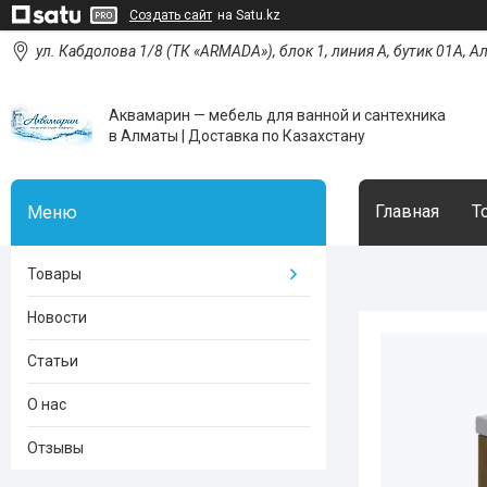
Создать сайт
на Satu.kz
ул. Кабдолова 1/8 (ТК «ARMADA»), блок 1, линия А, бутик 01А, 
Аквамарин — мебель для ванной и сантехника
в Алматы | Доставка по Казахстану
Главная
Т
Товары
Новости
Статьи
О нас
Отзывы