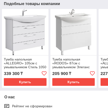
Подобные товары компании
Тумба напольная
Тумба напольная
Тумб
«ALLEGRO» 105см с
«RODOS» 87см с
«AL
умывальником Стиль 1050
умывальником Элеганс
умыв
(цвет: белый глянец)
850 (цвет: белый глянец)
(цве
339 300
205 900
227
₸
₸
Купить
Купить
О нас
Рейтинг не сформирован