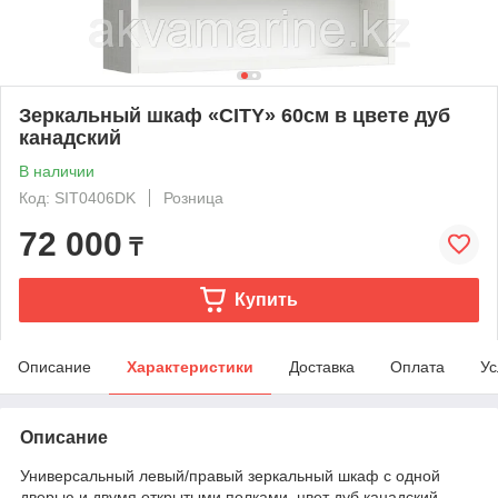
Зеркальный шкаф «CITY» 60см в цвете дуб
канадский
В наличии
Код: SIT0406DK
Розница
72 000
₸
Купить
Описание
Характеристики
Доставка
Оплата
Ус
Описание
Универсальный левый/правый зеркальный шкаф с одной
дверью и двумя открытыми полками, цвет дуб канадский