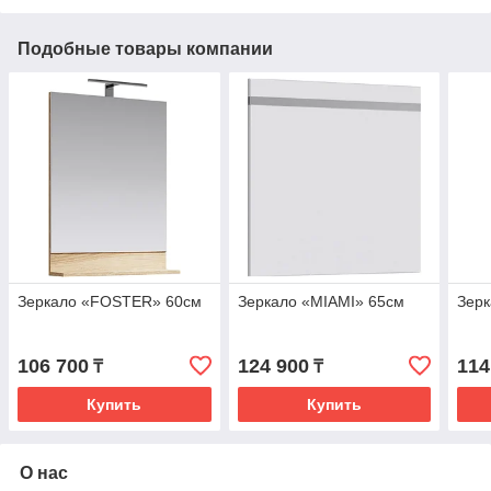
Подобные товары компании
Зеркало «FOSTER» 60см
Зеркало «MIAMI» 65см
Зер
106 700
124 900
114
₸
₸
Купить
Купить
О нас