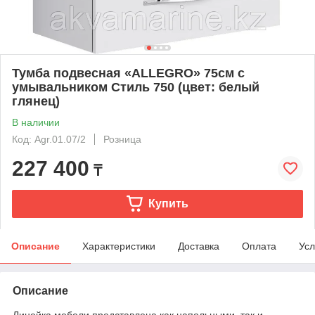
Тумба подвесная «ALLEGRO» 75см с
умывальником Стиль 750 (цвет: белый
глянец)
В наличии
Код: Agr.01.07/2
Розница
227 400
₸
Купить
Описание
Характеристики
Доставка
Оплата
Усл
Описание
Линейка мебели представлена как напольными, так и