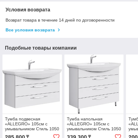
Условия возврата
Возврат товара в течение 14 дней по договоренности
Все условия возврата
Подобные товары компании
Тумба подвесная
Тумба напольная
Тумб
«ALLEGRO» 105см с
«ALLEGRO» 105см с
«AL
умывальником Стиль 1050
умывальником Стиль 1050
умы
(цвет: белый глянец)
(цвет: белый глянец)
650 
285 800
339 300
200
₸
₸