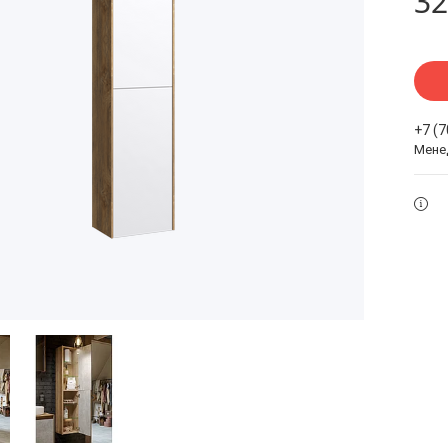
32
+7 (
Мене