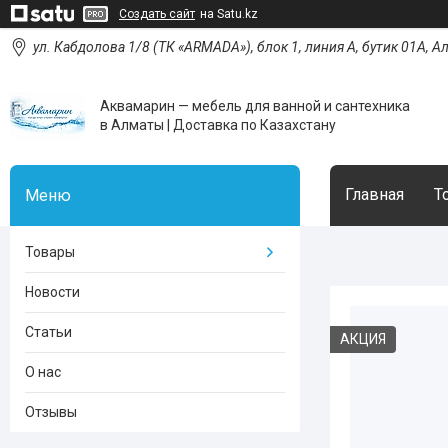
Создать сайт
на Satu.kz
ул. Кабдолова 1/8 (ТК «ARMADA»), блок 1, линия А, бутик 01А, 
Аквамарин — мебель для ванной и сантехника
в Алматы | Доставка по Казахстану
Главная
Т
Товары
Новости
Статьи
АКЦИЯ
О нас
Отзывы