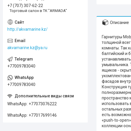
+7 (707) 307-62-22
Торговый салон в ТК "ARMADA"
Описание
http://akvamarine.kz/
Гарнитуры Mobi
толщиной всег
akvamarine.kz@ya.ru
комнаты. Так 
балтийский и 
устанавливатьс
умывальника. 
+77009783040
ящиков - скры
укомплектован
фасадов внутр
+77009783040
Конструкция ту
полноразмерны
пространство 
использовать 
WhatsApp
+77073076222
остальных раз
есть возможно
WhatsApp
+77017699146
«push-to-open
коллекции осн