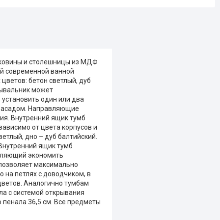
боковины и столешницы из МДФ
ой современной ванной
цветов: бетон светлый, дуб
мывальник может
о установить один или два
 фасадом. Направляющие
ия. Внутренний ящик тумб
ависимо от цвета корпусов и
етлый, дно – дуб балтийский.
 Внутренний ящик тумб
воляющий экономить
 позволяет максимально
 на петлях с доводчиком, в
цветов. Аналогично тумбам
ла с системой открывания
 пенала 36,5 см. Все предметы