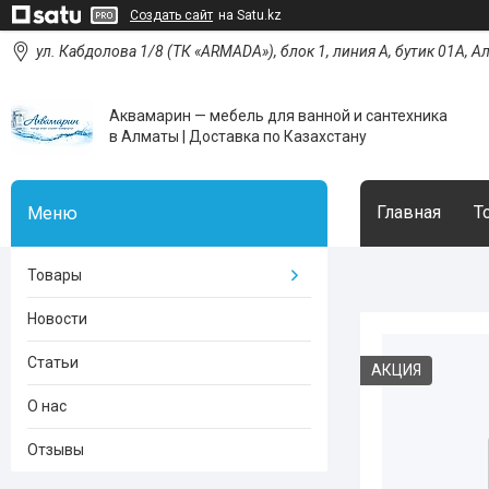
Создать сайт
на Satu.kz
ул. Кабдолова 1/8 (ТК «ARMADA»), блок 1, линия А, бутик 01А, 
Аквамарин — мебель для ванной и сантехника
в Алматы | Доставка по Казахстану
Главная
Т
Товары
Новости
Статьи
АКЦИЯ
О нас
Отзывы