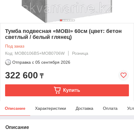
Тумба подвесная «MOBI» 60см (цвет: бетон
светлый / белый глянец)
Под заказ
Код: MOB0106BS+MOB0706W
Розница
Отправка с
05 сентября 2026
322 600
₸
Купить
Описание
Характеристики
Доставка
Оплата
Усл
Описание