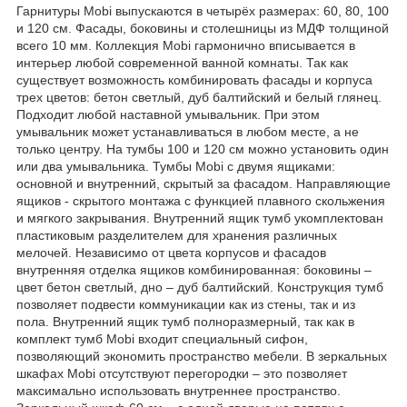
Гарнитуры Mobi выпускаются в четырёх размерах: 60, 80, 100
и 120 см. Фасады, боковины и столешницы из МДФ толщиной
всего 10 мм. Коллекция Mobi гармонично вписывается в
интерьер любой современной ванной комнаты. Так как
существует возможность комбинировать фасады и корпуса
трех цветов: бетон светлый, дуб балтийский и белый глянец.
Подходит любой наставной умывальник. При этом
умывальник может устанавливаться в любом месте, а не
только центру. На тумбы 100 и 120 см можно установить один
или два умывальника. Тумбы Mobi c двумя ящиками:
основной и внутренний, скрытый за фасадом. Направляющие
ящиков - скрытого монтажа с функцией плавного скольжения
и мягкого закрывания. Внутренний ящик тумб укомплектован
пластиковым разделителем для хранения различных
мелочей. Независимо от цвета корпусов и фасадов
внутренняя отделка ящиков комбинированная: боковины –
цвет бетон светлый, дно – дуб балтийский. Конструкция тумб
позволяет подвести коммуникации как из стены, так и из
пола. Внутренний ящик тумб полноразмерный, так как в
комплект тумб Mobi входит специальный сифон,
позволяющий экономить пространство мебели. В зеркальных
шкафах Mobi отсутствуют перегородки – это позволяет
максимально использовать внутреннее пространство.