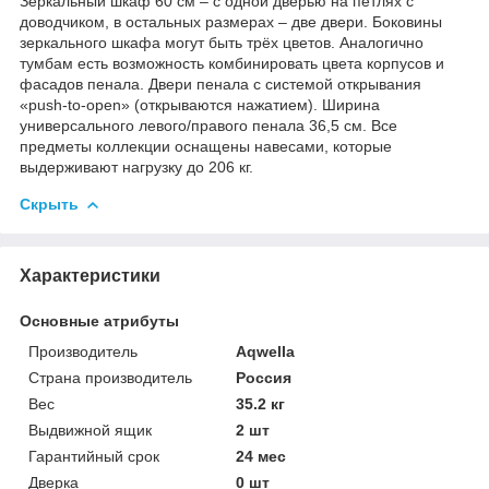
Зеркальный шкаф 60 см – с одной дверью на петлях с
доводчиком, в остальных размерах – две двери. Боковины
зеркального шкафа могут быть трёх цветов. Аналогично
тумбам есть возможность комбинировать цвета корпусов и
фасадов пенала. Двери пенала с системой открывания
«push-to-open» (открываются нажатием). Ширина
универсального левого/правого пенала 36,5 см. Все
предметы коллекции оснащены навесами, которые
выдерживают нагрузку до 206 кг.
Скрыть
Характеристики
Основные атрибуты
Производитель
Aqwella
Страна производитель
Россия
Вес
35.2 кг
Выдвижной ящик
2 шт
Гарантийный срок
24 мес
Дверка
0 шт