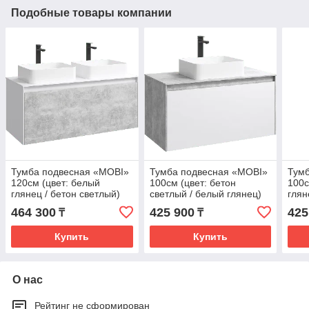
Подобные товары компании
Тумба подвесная «MOBI»
Тумба подвесная «MOBI»
Тум
120см (цвет: белый
100см (цвет: бетон
100с
глянец / бетон светлый)
светлый / белый глянец)
глян
464 300
425 900
425
₸
₸
Купить
Купить
О нас
Рейтинг не сформирован