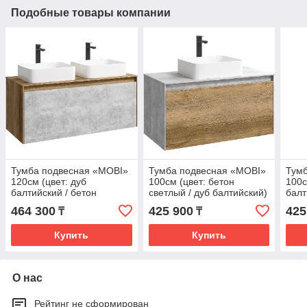
Подобные товары компании
Тумба подвесная «MOBI»
Тумба подвесная «MOBI»
Тум
120см (цвет: дуб
100см (цвет: бетон
100с
балтийский / бетон
светлый / дуб балтийский)
балт
светлый)
свет
464 300
425 900
425
₸
₸
Купить
Купить
О нас
Рейтинг не сформирован