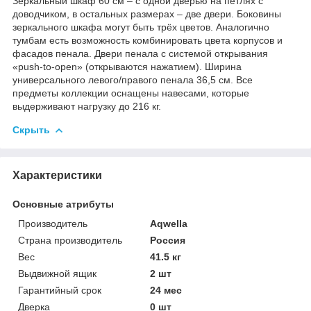
Зеркальный шкаф 60 см – с одной дверью на петлях с
доводчиком, в остальных размерах – две двери. Боковины
зеркального шкафа могут быть трёх цветов. Аналогично
тумбам есть возможность комбинировать цвета корпусов и
фасадов пенала. Двери пенала с системой открывания
«push-to-open» (открываются нажатием). Ширина
универсального левого/правого пенала 36,5 см. Все
предметы коллекции оснащены навесами, которые
выдерживают нагрузку до 216 кг.
Скрыть
Характеристики
Основные атрибуты
Производитель
Aqwella
Страна производитель
Россия
Вес
41.5 кг
Выдвижной ящик
2 шт
Гарантийный срок
24 мес
Дверка
0 шт