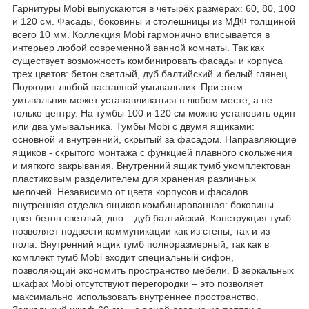
Гарнитуры Mobi выпускаются в четырёх размерах: 60, 80, 100
и 120 см. Фасады, боковины и столешницы из МДФ толщиной
всего 10 мм. Коллекция Mobi гармонично вписывается в
интерьер любой современной ванной комнаты. Так как
существует возможность комбинировать фасады и корпуса
трех цветов: бетон светлый, дуб балтийский и белый глянец.
Подходит любой наставной умывальник. При этом
умывальник может устанавливаться в любом месте, а не
только центру. На тумбы 100 и 120 см можно установить один
или два умывальника. Тумбы Mobi c двумя ящиками:
основной и внутренний, скрытый за фасадом. Направляющие
ящиков - скрытого монтажа с функцией плавного скольжения
и мягкого закрывания. Внутренний ящик тумб укомплектован
пластиковым разделителем для хранения различных
мелочей. Независимо от цвета корпусов и фасадов
внутренняя отделка ящиков комбинированная: боковины –
цвет бетон светлый, дно – дуб балтийский. Конструкция тумб
позволяет подвести коммуникации как из стены, так и из
пола. Внутренний ящик тумб полноразмерный, так как в
комплект тумб Mobi входит специальный сифон,
позволяющий экономить пространство мебели. В зеркальных
шкафах Mobi отсутствуют перегородки – это позволяет
максимально использовать внутреннее пространство.