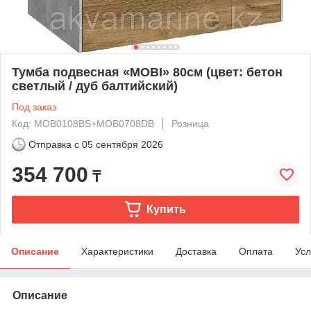
Тумба подвесная «MOBI» 80см (цвет: бетон
светлый / дуб балтийский)
Под заказ
Код: MOB0108BS+MOB0708DB
Розница
Отправка с
05 сентября 2026
354 700
₸
Купить
Описание
Характеристики
Доставка
Оплата
Усл
Описание