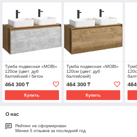
Тумба подвесная «MOBI»
Тумба подвесная «MOBI»
Тум
120см (цвет: дуб
120см (цвет: дуб
120с
балтийский / бетон
балтийский)
балт
светлый)
глян
464 300
464 300
464
₸
₸
Купить
Купить
О нас
Рейтинг не сформирован
Менее 5 отзывов за последний год