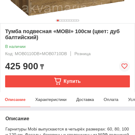
Тумба подвесная «MOBI» 100см (цвет: дуб
балтийский)
В наличии
Код: MOB0110DB+MOB0710DB
Розница
425 900
₸
Купить
Описание
Характеристики
Доставка
Оплата
Усл
Описание
Гарнитуры Mobi выпускаются в четырёх размерах: 60, 80, 100
и 120 см. Фасады, боковины и столешницы из МДФ толщиной