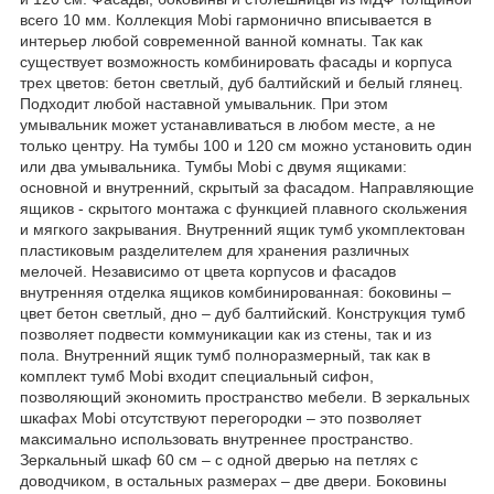
всего 10 мм. Коллекция Mobi гармонично вписывается в
интерьер любой современной ванной комнаты. Так как
существует возможность комбинировать фасады и корпуса
трех цветов: бетон светлый, дуб балтийский и белый глянец.
Подходит любой наставной умывальник. При этом
умывальник может устанавливаться в любом месте, а не
только центру. На тумбы 100 и 120 см можно установить один
или два умывальника. Тумбы Mobi c двумя ящиками:
основной и внутренний, скрытый за фасадом. Направляющие
ящиков - скрытого монтажа с функцией плавного скольжения
и мягкого закрывания. Внутренний ящик тумб укомплектован
пластиковым разделителем для хранения различных
мелочей. Независимо от цвета корпусов и фасадов
внутренняя отделка ящиков комбинированная: боковины –
цвет бетон светлый, дно – дуб балтийский. Конструкция тумб
позволяет подвести коммуникации как из стены, так и из
пола. Внутренний ящик тумб полноразмерный, так как в
комплект тумб Mobi входит специальный сифон,
позволяющий экономить пространство мебели. В зеркальных
шкафах Mobi отсутствуют перегородки – это позволяет
максимально использовать внутреннее пространство.
Зеркальный шкаф 60 см – с одной дверью на петлях с
доводчиком, в остальных размерах – две двери. Боковины