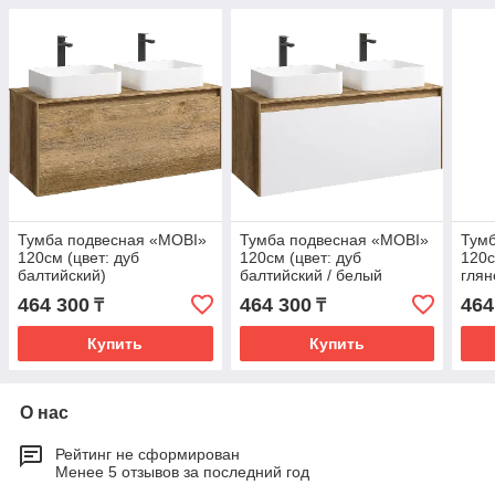
Тумба подвесная «MOBI»
Тумба подвесная «MOBI»
Тум
120см (цвет: дуб
120см (цвет: дуб
120с
балтийский)
балтийский / белый
глян
глянец)
464 300
464 300
464
₸
₸
Купить
Купить
О нас
Рейтинг не сформирован
Менее 5 отзывов за последний год