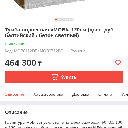
Тумба подвесная «MOBI» 120см (цвет: дуб
балтийский / бетон светлый)
В наличии
Код: MOB0112DB+MOB0712BS
Розница
464 300
₸
Купить
Описание
Характеристики
Доставка
Оплата
Усл
Описание
Гарнитуры Mobi выпускаются в четырёх размерах: 60, 80, 100
и 120 см. Фасады, боковины и столешницы из МДФ толщиной