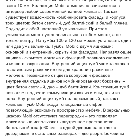
всего 10 мм. Коллекция Mobi гармонично вписывается в
интерьер любой современной ванной комнаты. Так как
существует возможность комбинировать фасады и корпуса
трех цветов: бетон светлый, дуб балтийский и белый глянец.
Подходит любой наставной умывальник. При этом
умывальник может устанавливаться в любом месте, а не
только центру. На тумбы 100 и 120 см можно установить один
или два умывальника. Тумбы Mobi c двумя ящиками:
основной и внутренний, скрытый за фасадом. Направляющие
ящиков - скрытого монтажа с функцией плавного скольжения
и мягкого закрывания. Внутренний ящик тумб укомплектован
пластиковым разделителем для хранения различных
мелочей. Независимо от цвета корпусов и фасадов
внутренняя отделка ящиков комбинированная: боковины –
цвет бетон светлый, дно – дуб балтийский. Конструкция тумб
позволяет подвести коммуникации как из стены, так и из
пола. Внутренний ящик тумб полноразмерный, так как в
комплект тумб Mobi входит специальный сифон,
позволяющий экономить пространство мебели. В зеркальных
шкафах Mobi отсутствуют перегородки – это позволяет
максимально использовать внутреннее пространство.
Зеркальный шкаф 60 см – с одной дверью на петлях с
доводчиком, в остальных размерах – две двери. Боковины