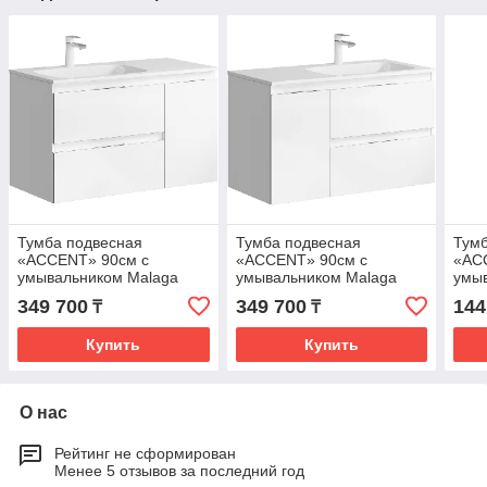
Тумба подвесная
Тумба подвесная
Тумб
«ACCENT» 90см с
«ACCENT» 90см с
«AC
умывальником Malaga
умывальником Malaga
умыв
900L (цвет: белый глянец)
900R (цвет: белый глянец)
(цве
349 700
349 700
144
₸
₸
Купить
Купить
О нас
Рейтинг не сформирован
Менее 5 отзывов за последний год