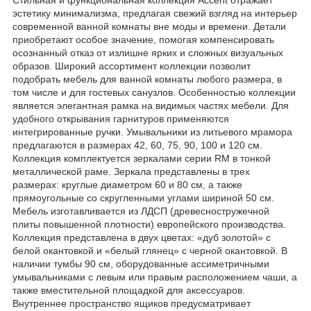
эстетику минимализма, предлагая свежий взгляд на интерьер
современной ванной комнаты вне моды и времени. Детали
приобретают особое значение, помогая компенсировать
осознанный отказ от излишне ярких и сложных визуальных
образов. Широкий ассортимент коллекции позволит
подобрать мебель для ванной комнаты любого размера, в
том числе и для гостевых санузлов. Особенностью коллекции
является элегантная рамка на видимых частях мебели. Для
удобного открывания гарнитуров применяются
интегрированные ручки. Умывальники из литьевого мрамора
предлагаются в размерах 42, 60, 75, 90, 100 и 120 см.
Коллекция комплектуется зеркалами серии RM в тонкой
металлической раме. Зеркала представлены в трех
размерах: круглые диаметром 60 и 80 см, а также
прямоугольные со скругленными углами шириной 50 см.
Мебель изготавливается из ЛДСП (древесностружечной
плиты повышенной плотности) европейского производства.
Коллекция представлена в двух цветах: «дуб золотой» с
белой окантовкой и «белый глянец» с черной окантовкой. В
наличии тумбы 90 см, оборудованные ассиметричными
умывальниками с левым или правым расположением чаши, а
также вместительной площадкой для аксессуаров.
Внутреннее пространство ящиков предусматривает