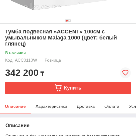
Тумба подвесная «ACCENT» 100см с
умывальником Malaga 1000 (цвет: белый
глянец)
В наличии
Код: ACC0110W
Розница
342 200
₸
Купить
Описание
Характеристики
Доставка
Оплата
Усл
Описание
Стильная и функциональная коллекция Accent отражает