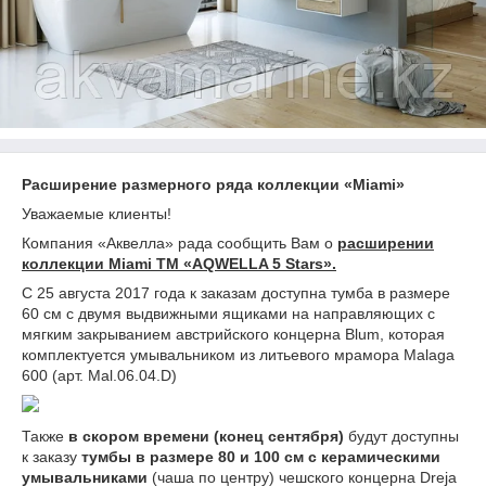
Расширение размерного ряда коллекции «Miami»
Уважаемые клиенты!
Компания «Аквелла» рада сообщить Вам о
расширении
коллекции
Miami
ТМ «
AQWELLA
5
Stars
».
С 25 августа 2017 года к заказам доступна тумба в размере
60 см с двумя выдвижными ящиками на направляющих с
мягким закрыванием австрийского концерна Blum, которая
комплектуется умывальником из литьевого мрамора Malaga
600 (арт. Mal.06.04.D)
Также
в скором времени (конец сентября)
будут доступны
к заказу
тумбы в размере 80 и 100 см с керамическими
умывальниками
(чаша по центру) чешского концерна
Dreja