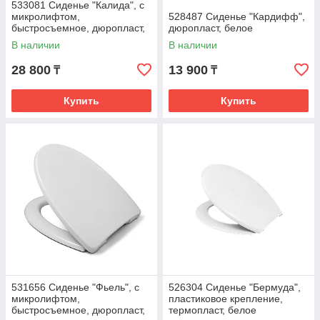
533081 Сиденье "Калида", с
микролифтом,
528487 Сиденье "Кардифф",
быстросъемное, дюропласт,
дюропласт, белое
белое
В наличии
В наличии
28 800
13 900
₸
₸
Купить
Купить
531656 Сиденье "Фьель", с
526304 Сиденье "Бермуда",
микролифтом,
пластиковое крепление,
быстросъемное, дюропласт,
термопласт, белое